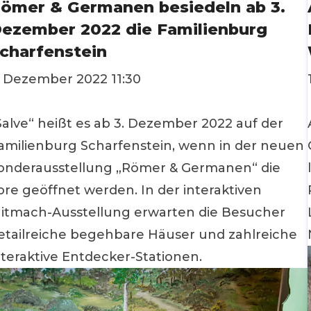
ömer & Germanen besiedeln ab 3.
ezember 2022 die Familienburg
charfenstein
. Dezember 2022 11:30
Salve“ heißt es ab 3. Dezember 2022 auf der
amilienburg Scharfenstein, wenn in der neuen
onderausstellung „Römer & Germanen“ die
ore geöffnet werden. In der interaktiven
itmach-Ausstellung erwarten die Besucher
etailreiche begehbare Häuser und zahlreiche
nteraktive Entdecker-Stationen.