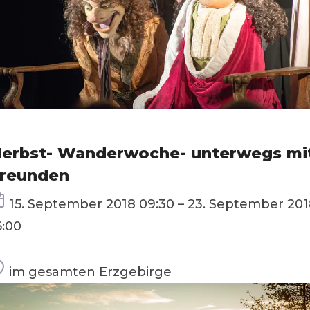
erbst- Wanderwoche- unterwegs mi
reunden
Termin
15. September 2018 09:30 – 23. September 20
6:00
Ort
im gesamten Erzgebirge