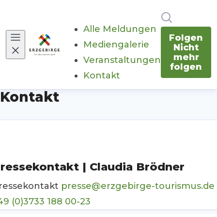
Im Newsr
Alle Meldungen
Folgen
Mediengalerie
Nicht
mehr
Veranstaltungen
folgen
Kontakt
(current)
Kontakt
ressekontakt | Claudia Brödner
ressekontakt
presse@erzgebirge-tourismus.de
49 (0)3733 188 00-23