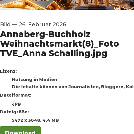
Bild
—
26. Februar 2026
Annaberg-Buchholz
Weihnachtsmarkt(8)_Foto
TVE_Anna Schalling.jpg
go to media item
Lizenz:
Nutzung in Medien
Die Inhalte können von Journalisten, Bloggern, K
Dateiformat:
.jpg
Dateigröße:
5472 x 3648, 4,4 MB
Download