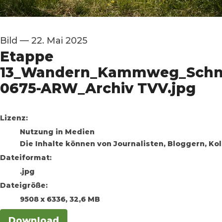
Bild
—
22. Mai 2025
Etappe
13_Wandern_Kammweg_Schnec
0675-ARW_Archiv TVV.jpg
go to media item
Lizenz:
Nutzung in Medien
Die Inhalte können von Journalisten, Bloggern, K
Dateiformat:
.jpg
Dateigröße:
9508 x 6336, 32,6 MB
Download