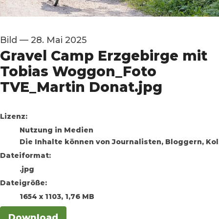
Bild
—
28. Mai 2025
Gravel Camp Erzgebirge mit
Tobias Woggon_Foto
TVE_Martin Donat.jpg
go to media item
Lizenz:
Nutzung in Medien
Die Inhalte können von Journalisten, Bloggern, K
Dateiformat:
.jpg
Dateigröße:
1654 x 1103, 1,76 MB
Download