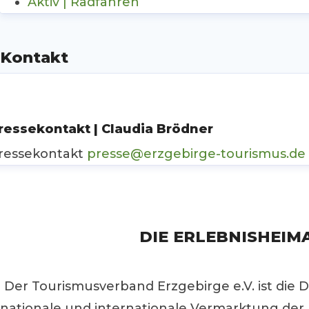
Aktiv | Radfahren
Kontakt
ressekontakt | Claudia Brödner
ressekontakt
presse@erzgebirge-tourismus.de
DIE ERLEBNISHEIM
Der Tourismusverband Erzgebirge e.V. ist die D
nationale und internationale Vermarktung der 