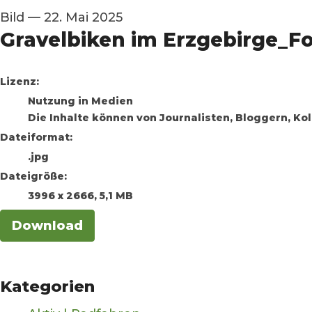
Bild
—
22. Mai 2025
Gravelbiken im Erzgebirge_Fo
go to media item
Lizenz:
Nutzung in Medien
Die Inhalte können von Journalisten, Bloggern, K
Dateiformat:
.jpg
Dateigröße:
3996 x 2666, 5,1 MB
Download
Kategorien