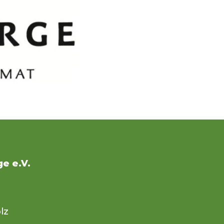
e e.V.
lz