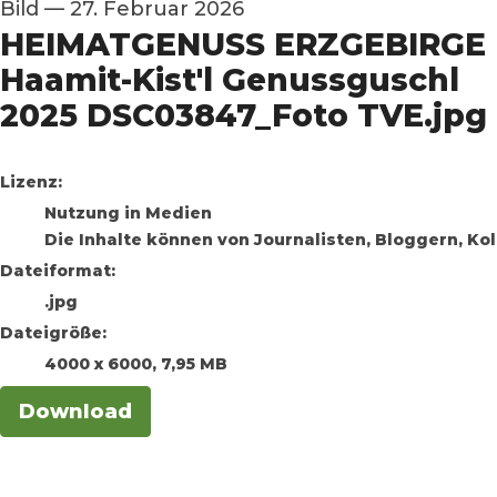
Bild
—
27. Februar 2026
HEIMATGENUSS ERZGEBIRGE
Haamit-Kist'l Genussguschl
2025 DSC03847_Foto TVE.jpg
go to media item
Lizenz:
Nutzung in Medien
Die Inhalte können von Journalisten, Bloggern, K
Dateiformat:
.jpg
Dateigröße:
4000 x 6000, 7,95 MB
Download