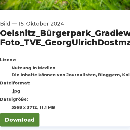
Bild
—
15. Oktober 2024
Oelsnitz_Bürgerpark_Gradie
Foto_TVE_GeorgUlrichDostm
go to media item
Lizenz:
Nutzung in Medien
Die Inhalte können von Journalisten, Bloggern, K
Dateiformat:
.jpg
Dateigröße:
5568 x 3712, 11,1 MB
Download