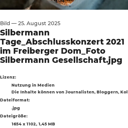
Bild
—
25. August 2025
Silbermann
Tage_Abschlusskonzert 2021
im Freiberger Dom_Foto
Silbermann Gesellschaft.jpg
go to media item
Lizenz:
Nutzung in Medien
Die Inhalte können von Journalisten, Bloggern, K
Dateiformat:
.jpg
Dateigröße:
1654 x 1102, 1,45 MB