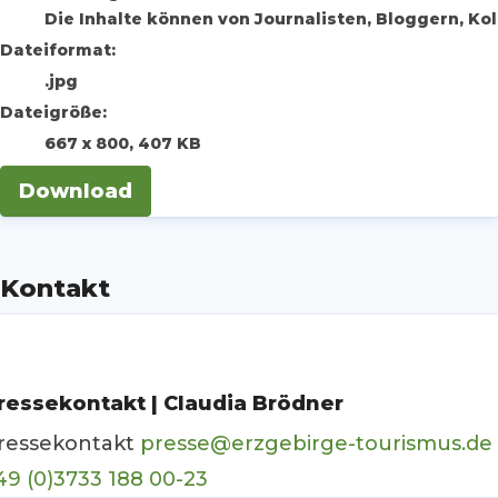
Die Inhalte können von Journalisten, Bloggern, K
Dateiformat:
.jpg
Dateigröße:
667 x 800, 407 KB
Download
Kontakt
ressekontakt | Claudia Brödner
ressekontakt
presse@erzgebirge-tourismus.de
49 (0)3733 188 00-23