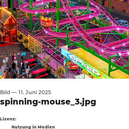
Bild
—
11. Juni 2025
spinning-mouse_3.jpg
go to media item
Lizenz:
Nutzung in Medien