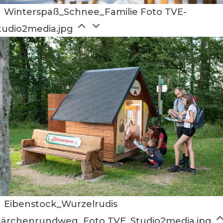
Winterspaß_Schnee_Familie Foto TVE-
tudio2media.jpg
Eibenstock_Wurzelrudis
ärchenrundweg_Foto TVE_Studio2media.jpg