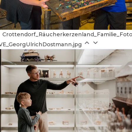
Crottendorf_Räucherkerzenland_Familie_Fot
VE_GeorgUlrichDostmann.jpg