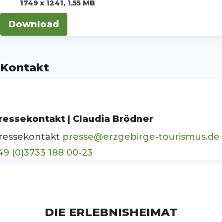
1749 x 1241, 1,55 MB
Download
Kontakt
ressekontakt | Claudia Brödner
ressekontakt
presse@erzgebirge-tourismus.de
49 (0)3733 188 00-23
DIE ERLEBNISHEIMAT