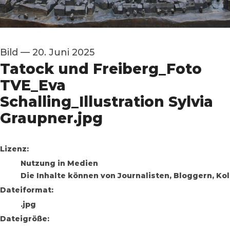
Bild
—
20. Juni 2025
Tatock und Freiberg_Foto
TVE_Eva
Schalling_Illustration Sylvia
Graupner.jpg
go to media item
Lizenz:
Nutzung in Medien
Die Inhalte können von Journalisten, Bloggern, K
Dateiformat:
.jpg
Dateigröße: