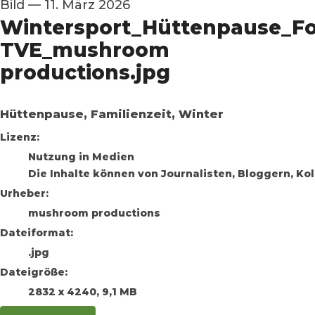
Bild
—
11. März 2026
Wintersport_Hüttenpause_F
TVE_mushroom
productions.jpg
Hüttenpause, Familienzeit, Winter
mushroom productions
Lizenz:
Nutzung in Medien
Die Inhalte können von Journalisten, Bloggern, K
Urheber:
mushroom productions
Dateiformat:
.jpg
Dateigröße:
2832 x 4240, 9,1 MB