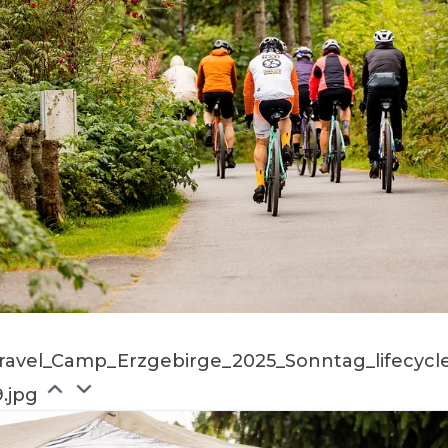
ravel_Camp_Erzgebirge_2025_Sonntag_lifecycl
9.jpg