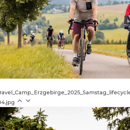
ravel_Camp_Erzgebirge_2025_Samstag_lifecycl
04.jpg