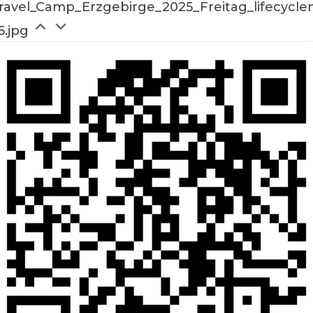
ravel_Camp_Erzgebirge_2025_Freitag_lifecycle
6.jpg