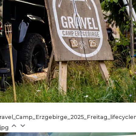
ravel_Camp_Erzgebirge_2025_Freitag_lifecycle
.jpg