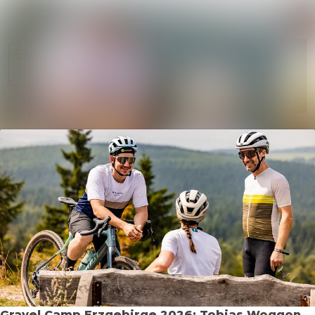
Im Newsr
Alle Meldungen
Folgen
Mediengalerie
Nicht
mehr
Veranstaltungen
folgen
Kontakt
Gravel Camp Erzgebirge 2026: Tobias Woggon