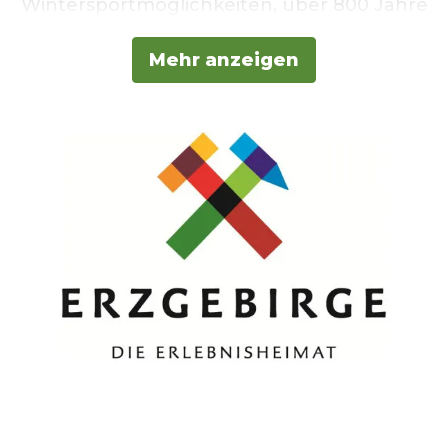
Wintersportmöglichkeiten, über 800 Jahre
Bergbautradition, weltbekannte
Mehr anzeigen
Weihnachtsbräuche & Handwerkskunst
sowie historische Dampfeisenbahnen: Wer
in das Erzgebirge im Süden Sachsens
aufbricht, lernt eine zweite Heimat kennen
–
die Erlebnisheimat.
Modern und
traditionell, mit Geschichte und
Geschichten!