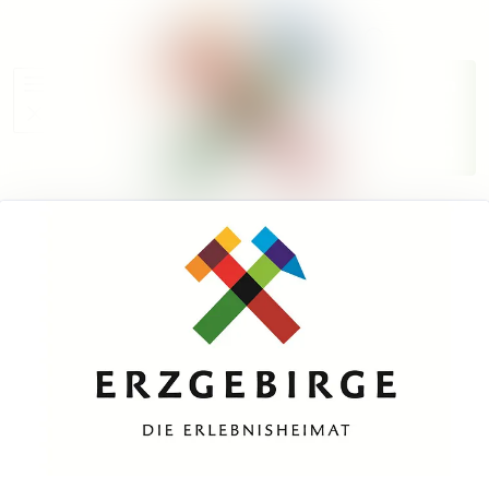
Im Newsr
Alle Meldungen
Folgen
Mediengalerie
Nicht
mehr
Veranstaltungen
folgen
Kontakt