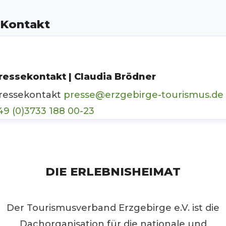
Kontakt
ressekontakt | Claudia Brödner
ressekontakt
presse@erzgebirge-tourismus.de
49 (0)3733 188 00-23
DIE ERLEBNISHEIMAT
Der Tourismusverband Erzgebirge e.V. ist die
Dachorganisation für die nationale und