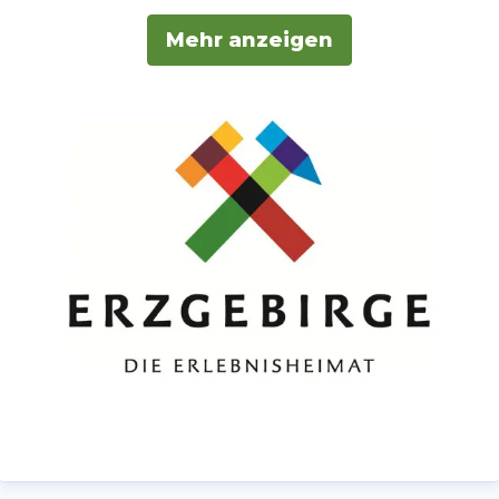
Bergbautradition, weltbekannte
Mehr anzeigen
Weihnachtsbräuche & Handwerkskunst
sowie historische Dampfeisenbahnen: Wer
in das Erzgebirge im Süden Sachsens
aufbricht, lernt eine zweite Heimat kennen
–
die Erlebnisheimat.
Modern und
traditionell, mit Geschichte und
Geschichten!