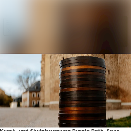
Im Newsr
Alle Meldungen
Folgen
Mediengalerie
Nicht
mehr
Veranstaltungen
folgen
Kontakt
Kunst- und Skulpturenweg Purple Path, Sean