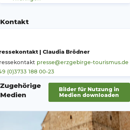
Kontakt
ressekontakt | Claudia Brödner
ressekontakt
presse@erzgebirge-tourismus.de
49 (0)3733 188 00-23
Zugehörige
Bilder für Nutzung in
Medien
Medien downloaden