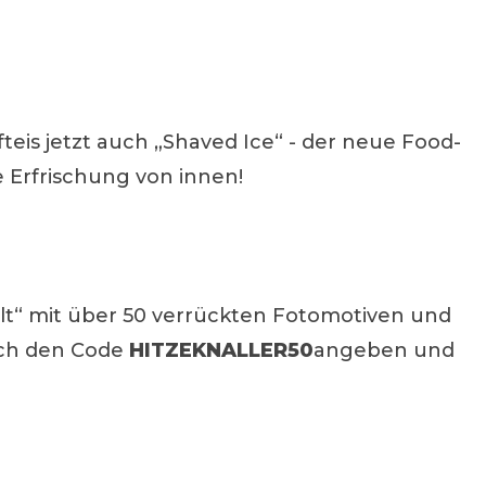
is jetzt auch „Shaved Ice“ - der neue Food-
e Erfrischung von innen!
welt“ mit über 50 verrückten Fotomotiven und
fach den Code
HITZEKNALLER50
angeben und