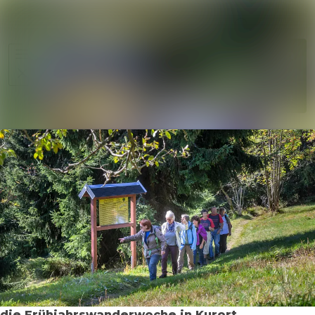
Im Newsr
Alle Meldungen
Folgen
Mediengalerie
Nicht
mehr
Veranstaltungen
folgen
Kontakt
die Frühjahrswanderwoche in Kurort