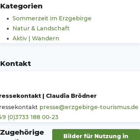
Kategorien
Sommerzeit im Erzgebirge
Natur & Landschaft
Aktiv | Wandern
Kontakt
ressekontakt | Claudia Brödner
ressekontakt
presse@erzgebirge-tourismus.de
49 (0)3733 188 00-23
Zugehörige
Bilder für Nutzung in