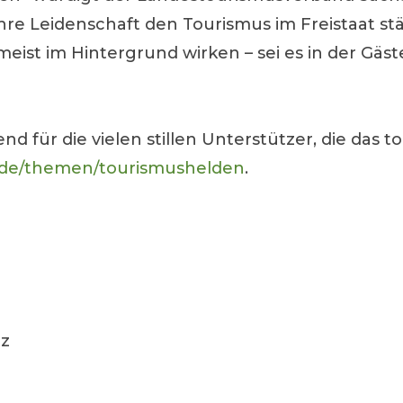
re Leidenschaft den Tourismus im Freistaat st
ie meist im Hintergrund wirken – sei es in der G
d für die vielen stillen Unterstützer, die das t
.de/themen/tourismushelden
.
lz