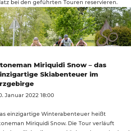
latz bei den geführten Touren reservieren.
toneman Miriquidi Snow – das
inzigartige Skiabenteuer im
rzgebirge
0. Januar 2022 18:00
as einzigartige Winterabenteuer heißt
toneman Miriquidi Snow. Die Tour verläuft