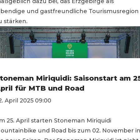
aßgeblich dazu bei, das Erzgebirge als
ebendige und gastfreundliche Tourismusregion
u stärken.
toneman Miriquidi: Saisonstart am 2
pril für MTB und Road
2. April 2025 09:00
m 25. April starten Stoneman Miriquidi
ountainbike und Road bis zum 02. November i