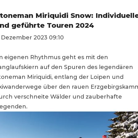
toneman Miriquidi Snow: Individuell
nd geführte Touren 2024
. Dezember 2023 09:10
m eigenen Rhythmus geht es mit den
anglaufskiern auf den Spuren des legendären
toneman Miriquidi, entlang der Loipen und
kiwanderwege über den rauen Erzgebirgskam
urch verschneite Wälder und zauberhafte
egenden.