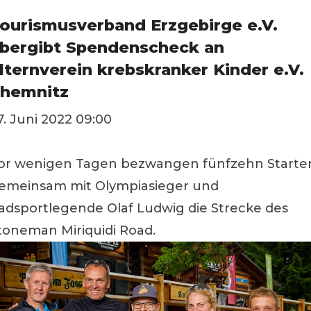
ourismusverband Erzgebirge e.V.
bergibt Spendenscheck an
lternverein krebskranker Kinder e.V.
hemnitz
7. Juni 2022 09:00
or wenigen Tagen bezwangen fünfzehn Starte
emeinsam mit Olympiasieger und
adsportlegende Olaf Ludwig die Strecke des
toneman Miriquidi Road.