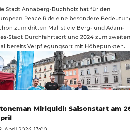
ie Stadt Annaberg-Buchholz hat für den
uropean Peace Ride eine besondere Bedeutun
chon zum dritten Mal ist die Berg- und Adam-
ies-Stadt Durchfahrtsort und 2024 zum zweite
al bereits Verpflegungsort mit Höhepunkten.
toneman Miriquidi: Saisonstart am 2
pril
2. April 2024 13:00