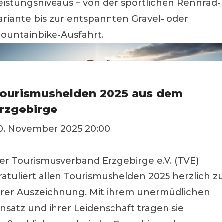
eistungsniveaus – von der sportlichen Rennrad-
ariante bis zur entspannten Gravel- oder
ountainbike-Ausfahrt.
ourismushelden 2025 aus dem
rzgebirge
0. November 2025 20:00
er Tourismusverband Erzgebirge e.V. (TVE)
ratuliert allen Tourismushelden 2025 herzlich z
hrer Auszeichnung. Mit ihrem unermüdlichen
insatz und ihrer Leidenschaft tragen sie