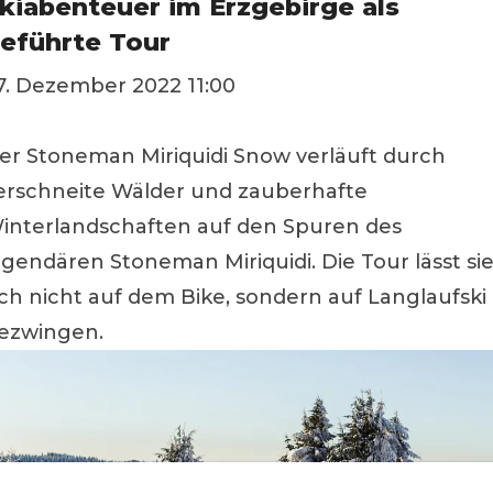
kiabenteuer im Erzgebirge als
eführte Tour
7. Dezember 2022 11:00
er Stoneman Miriquidi Snow verläuft durch
erschneite Wälder und zauberhafte
interlandschaften auf den Spuren des
egendären Stoneman Miriquidi. Die Tour lässt si
ich nicht auf dem Bike, sondern auf Langlaufski
ezwingen.