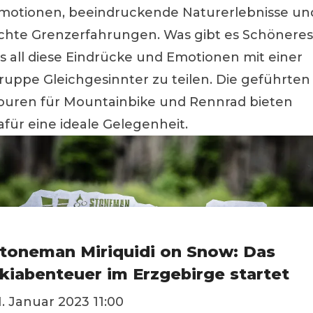
motionen, beeindruckende Naturerlebnisse un
chte Grenzerfahrungen. Was gibt es Schöneres
ls all diese Eindrücke und Emotionen mit einer
ruppe Gleichgesinnter zu teilen. Die geführten
ouren für Mountainbike und Rennrad bieten
afür eine ideale Gelegenheit.
toneman Miriquidi on Snow: Das
kiabenteuer im Erzgebirge startet
1. Januar 2023 11:00