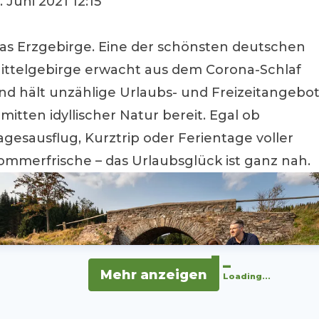
1. Juni 2021 12:15
as Erzgebirge. Eine der schönsten deutschen
ittelgebirge erwacht aus dem Corona-Schlaf
nd hält unzählige Urlaubs- und Freizeitangebo
nmitten idyllischer Natur bereit. Egal ob
agesausflug, Kurztrip oder Ferientage voller
ommerfrische – das Urlaubsglück ist ganz nah.
Mehr anzeigen
Loading...