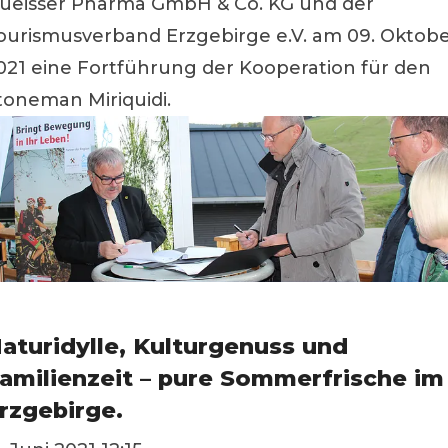
ueisser Pharma GmbH & Co. KG und der
ourismusverband Erzgebirge e.V. am 09. Oktob
021 eine Fortführung der Kooperation für den
toneman Miriquidi.
aturidylle, Kulturgenuss und
amilienzeit – pure Sommerfrische im
rzgebirge.