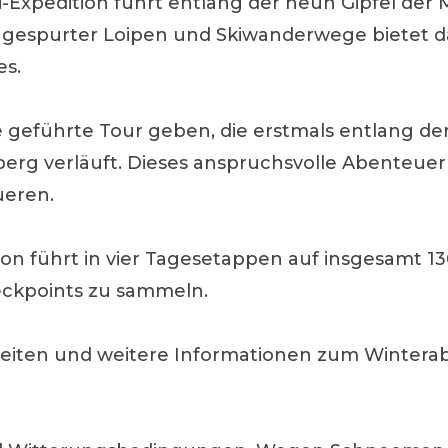
di-Expedition führt entlang der neun Gipfel der
 gespurter Loipen und Skiwanderwege bietet da
es.
ne geführte Tour geben, die erstmals entlang d
rg verläuft. Dieses anspruchsvolle Abenteuer 
ueren.
ition führt in vier Tagesetappen auf insgesamt
Checkpoints zu sammeln.
eiten und weitere Informationen zum Winterab