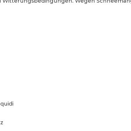
nd Witterungsbedingungen. Wegen Schneemange
quidi
lz