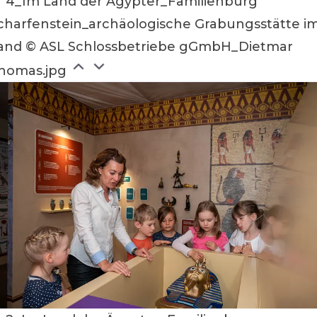
4_Im Land der Ägypter_Familienburg
charfenstein_archäologische Grabungsstätte i
and © ASL Schlossbetriebe gGmbH_Dietmar
homas.jpg