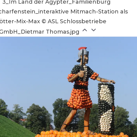
3_Im Land der Ägypter_Familienburg
charfenstein_interaktive Mitmach-Station als
ötter-Mix-Max © ASL Schlossbetriebe
GmbH_Dietmar Thomas.jpg