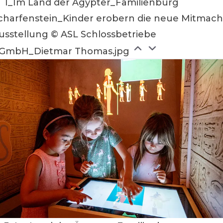
1_Im Land der Ägypter_Familienburg
charfenstein_Kinder erobern die neue Mitmach
usstellung © ASL Schlossbetriebe
GmbH_Dietmar Thomas.jpg