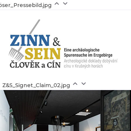
öser_Pressebild.jpg
Z&S_Signet_Claim_02.jpg