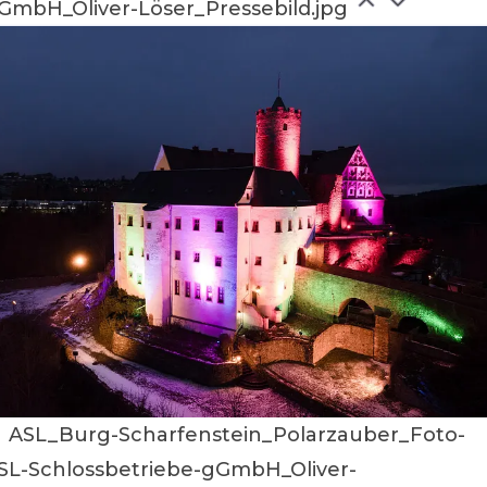
GmbH_Oliver-Löser_Pressebild.jpg
ASL_Burg-Scharfenstein_Polarzauber_Foto-
SL-Schlossbetriebe-gGmbH_Oliver-