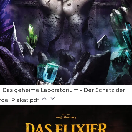
Das geheime Laboratorium - Der Schatz der
rde_Plakat.pdf