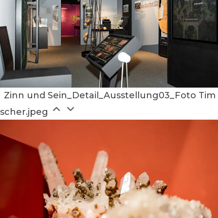
Zinn und Sein_Detail_Ausstellung03_Foto Tim
ischer.jpeg