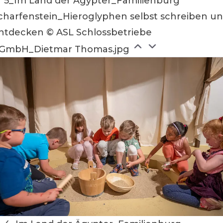
5_Im Land der Ägypter_Familienburg
charfenstein_Hieroglyphen selbst schreiben u
ntdecken © ASL Schlossbetriebe
GmbH_Dietmar Thomas.jpg