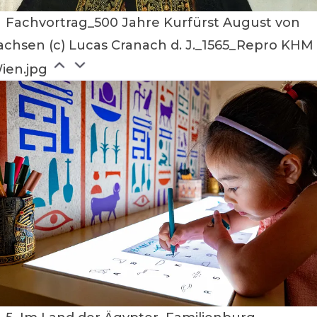
Fachvortrag_500 Jahre Kurfürst August von
achsen (c) Lucas Cranach d. J._1565_Repro KHM
ien.jpg