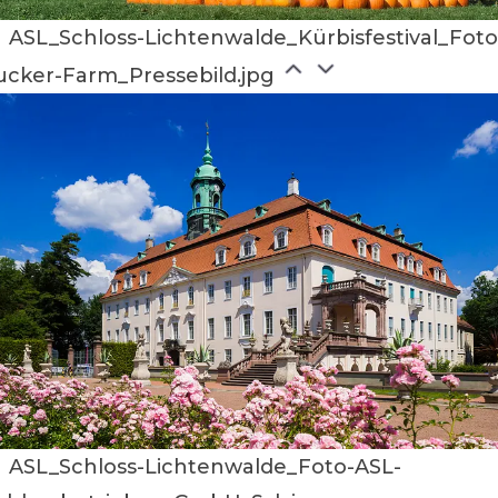
ASL_Schloss-Lichtenwalde_Kürbisfestival_Foto
ucker-Farm_Pressebild.jpg
ASL_Schloss-Lichtenwalde_Foto-ASL-