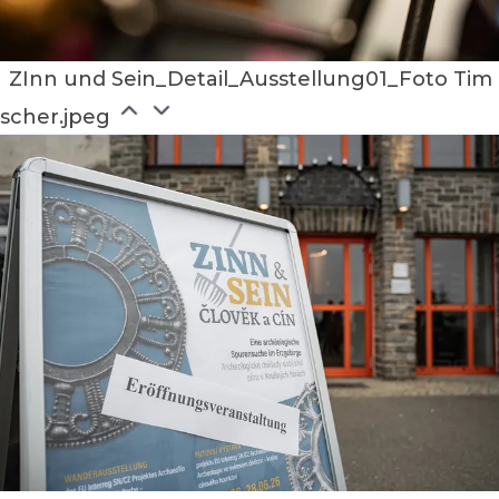
ZInn und Sein_Detail_Ausstellung01_Foto Tim
ischer.jpeg