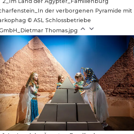
2_Im Land der Ägypter_Familienburg
charfenstein_In der verborgenen Pyramide mit
arkophag © ASL Schlossbetriebe
GmbH_Dietmar Thomas.jpg