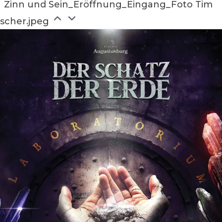
Zinn und Sein_Eröffnung_Eingang_Foto Tim
ischer.jpeg