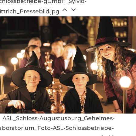
chlossbetriebe-gGmbH_Sylvio-
ittrich_Pressebild.jpg
ASL_Schloss-Augustusburg_Geheimes-
aboratorium_Foto-ASL-Schlossbetriebe-