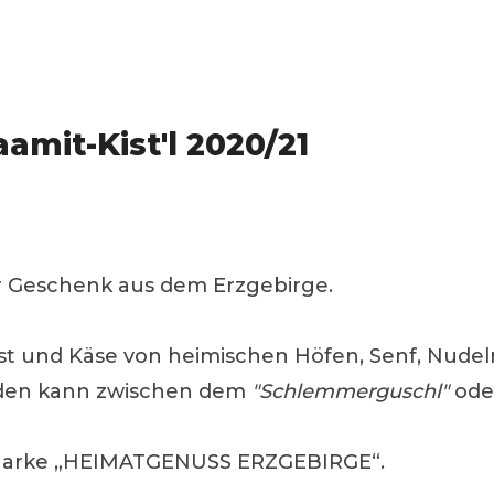
amit-Kist'l 2020/21
der Geschenk aus dem Erzgebirge.
t und Käse von heimischen Höfen, Senf, Nudeln o
erden kann zwischen dem
"Schlemmerguschl"
ode
 Marke „HEIMATGENUSS ERZGEBIRGE“.