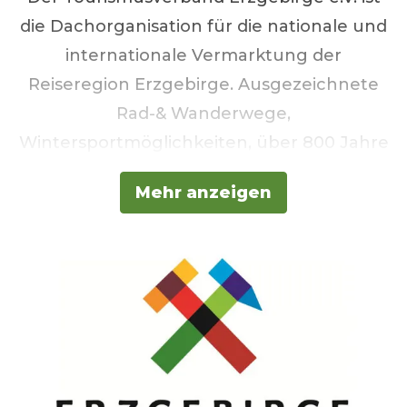
die Dachorganisation für die nationale und
internationale Vermarktung der
Reiseregion Erzgebirge. Ausgezeichnete
Rad-& Wanderwege,
Wintersportmöglichkeiten, über 800 Jahre
Bergbautradition, weltbekannte
Mehr anzeigen
Weihnachtsbräuche & Handwerkskunst
sowie historische Dampfeisenbahnen: Wer
in das Erzgebirge im Süden Sachsens
aufbricht, lernt eine zweite Heimat kennen
–
die Erlebnisheimat.
Modern und
traditionell, mit Geschichte und
Geschichten!