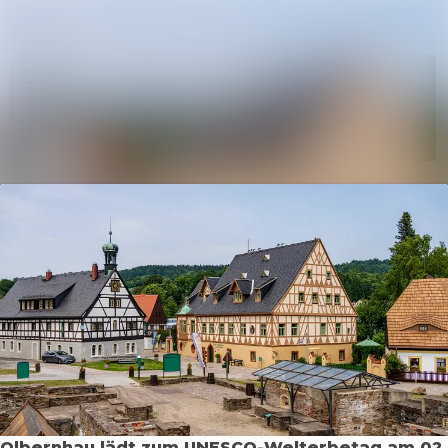
Im Newsr
Alle Meldungen
Folgen
Mediengalerie
Nicht
mehr
Veranstaltungen
folgen
Kontakt
Olbernhau lädt zum UNESCO-Welterbetag am 02.