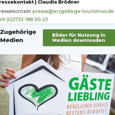
ressekontakt | Claudia Brödner
ressekontakt
presse@erzgebirge-tourismus.de
49 (0)3733 188 00-23
Zugehörige
Bilder für Nutzung in
Medien
Medien downloaden