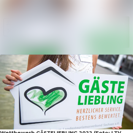
Im Newsr
Alle Meldungen
Folgen
Mediengalerie
Nicht
mehr
Veranstaltungen
folgen
Kontakt
Wettbewerb GÄSTELIEBLING 2022 (Foto: LTV