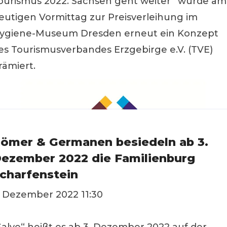
ourismus 2022. Sachsen geht weiter“ wurde am
eutigen Vormittag zur Preisverleihung im
ygiene-Museum Dresden erneut ein Konzept
es Tourismusverbandes Erzgebirge e.V. (TVE)
rämiert.
ömer & Germanen besiedeln ab 3.
ezember 2022 die Familienburg
charfenstein
. Dezember 2022 11:30