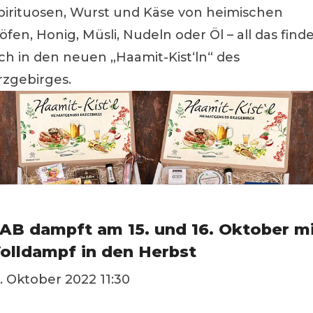
pirituosen, Wurst und Käse von heimischen
öfen, Honig, Müsli, Nudeln oder Öl – all das find
ich in den neuen „Haamit-Kist‘ln“ des
rzgebirges.
AB dampft am 15. und 16. Oktober m
olldampf in den Herbst
1. Oktober 2022 11:30