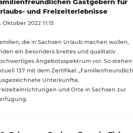
amilienfreundlichen Gastgebern für
rlaubs- und Freizeiterlebnisse
1. Oktober 2022 11:15
amilien, die in Sachsen Urlaub machen wollen,
inden ein besonders breites und qualitativ
ochwertiges Angebotsspektrum vor. So stehen
ktuell 137 mit dem Zertifikat „Familienfreundlich
usgezeichnete Unterkünfte,
reizeiteinrichtungen und Orte in Sachsen zur
erfügung.