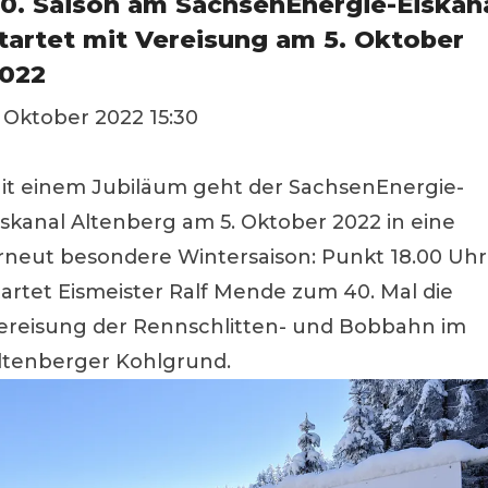
0. Saison am SachsenEnergie-Eiskan
tartet mit Vereisung am 5. Oktober
022
. Oktober 2022 15:30
it einem Jubiläum geht der SachsenEnergie-
iskanal Altenberg am 5. Oktober 2022 in eine
rneut besondere Wintersaison: Punkt 18.00 Uhr
tartet Eismeister Ralf Mende zum 40. Mal die
ereisung der Rennschlitten- und Bobbahn im
ltenberger Kohlgrund.