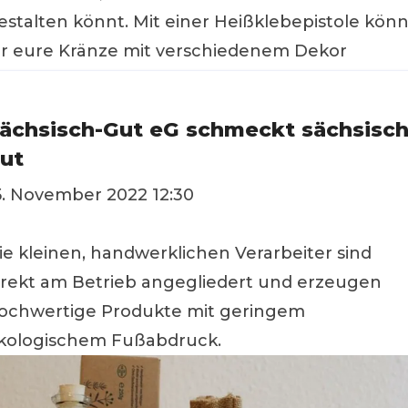
estalten könnt. Mit einer Heißklebepistole könn
hr eure Kränze mit verschiedenem Dekor
erzieren. Ob traditionell oder bunt - wir freuen
ns schon au
ächsisch-Gut eG schmeckt sächsisc
ut
5. November 2022 12:30
ie kleinen, handwerklichen Verarbeiter sind
irekt am Betrieb angegliedert und erzeugen
ochwertige Produkte mit geringem
kologischem Fußabdruck.