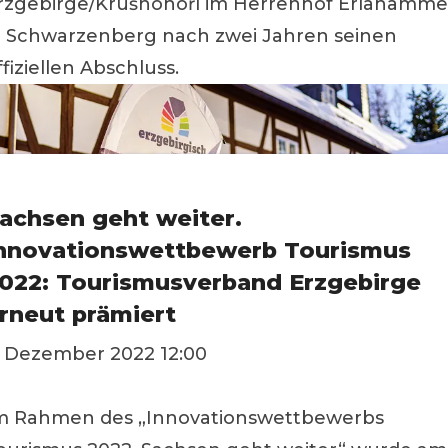
rzgebirge/Krušnohoří im Herrenhof Erlahamme
n Schwarzenberg nach zwei Jahren seinen
ffiziellen Abschluss.
achsen geht weiter.
nnovationswettbewerb Tourismus
022: Tourismusverband Erzgebirge
rneut prämiert
. Dezember 2022 12:00
m Rahmen des „Innovationswettbewerbs