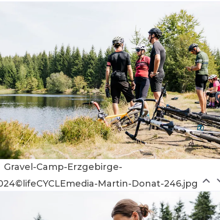
Gravel-Camp-Erzgebirge-
024©lifeCYCLEmedia-Martin-Donat-246.jpg