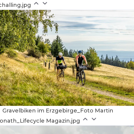
challing.jpg
Gravelbiken im Erzgebirge_Foto Martin
onath_Lifecycle Magazin.jpg