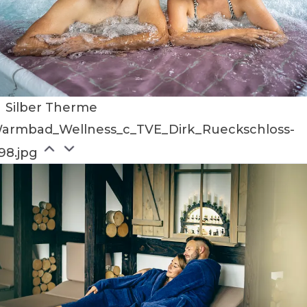
Silber Therme
armbad_Wellness_c_TVE_Dirk_Rueckschloss-
98.jpg