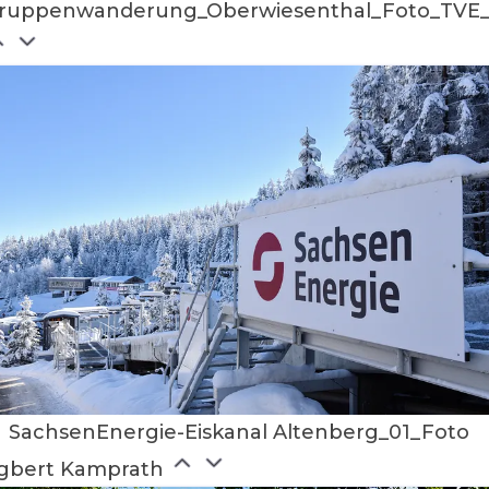
ruppenwanderung_Oberwiesenthal_Foto_TVE_D
SachsenEnergie-Eiskanal Altenberg_01_Foto
gbert Kamprath