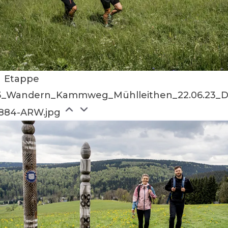
Etappe
3_Wandern_Kammweg_Mühlleithen_22.06.23_Di
884-ARW.jpg