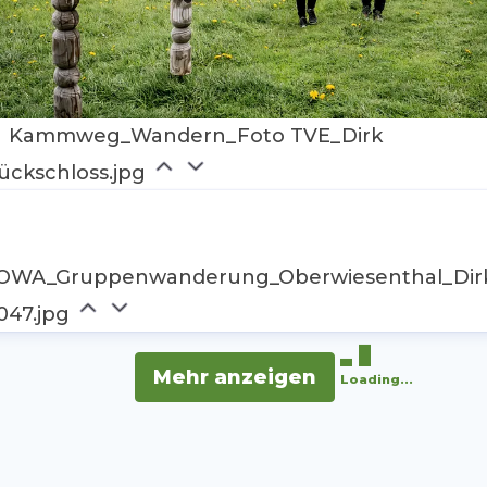
Kammweg_Wandern_Foto TVE_Dirk
ückschloss.jpg
OWA_Gruppenwanderung_Oberwiesenthal_Dirk
047.jpg
Mehr anzeigen
Loading...