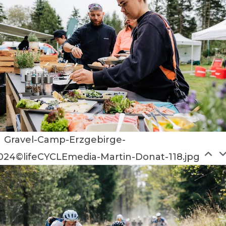
Gravel-Camp-Erzgebirge-
024©lifeCYCLEmedia-Martin-Donat-118.jpg